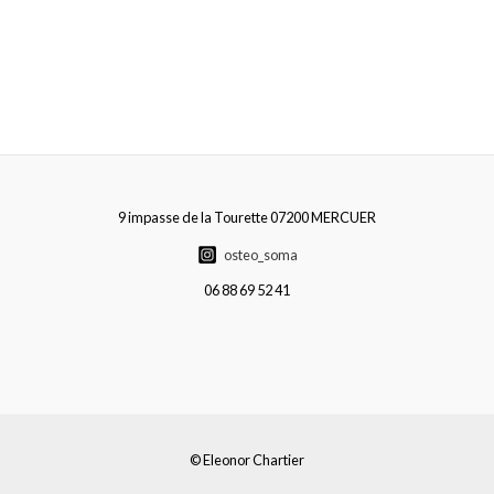
9 impasse de la Tourette 07200 MERCUER
osteo_soma
06 88 69 52 41
© Eleonor Chartier