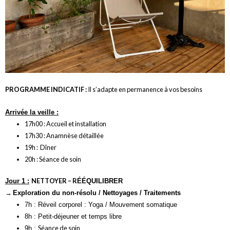
PROGRAMME
INDICATIF
:
Il s’adapte en permanence à vos besoins
Arrivée la veille :
17h00 : Accueil et installation
17h30 : Anamnèse détaillée
19h : Dîner
20h : Séance de soin
NETTOYER – R
Jour 1 :
É
ÉQUILIBRER
→
Exploration du non-résolu / Nettoyages / Traitements
7h : Réveil corporel : Yoga / Mouvement somatique
8h : Petit-déjeuner et temps libre
Séance de soin
9h :